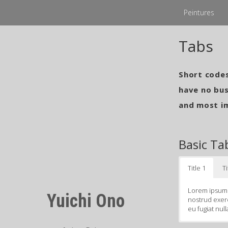
Peintures
Skip
Tabs
to
content
Short codes
have no bus
and most im
Basic Ta
Title 1
Ti
Lorem ipsum d
Yuichi Ono
nostrud exerc
eu fugiat null
Lorem ipsum d
Lorem ipsum d