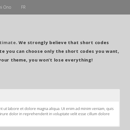
hi Ono
FR
ltimate
. We strongly believe that short codes
e you can choose only the short codes you want,
your theme, you won’t lose everything!
nt ut labore et dolore magna aliqua. Ut enim ad minim veniam, quis
rure dolor in reprehenderit in voluptate velit esse cillum dolore
nt ut labore et dolore magna aliqua. Ut enim ad minim veniam, quis
nt ut labore et dolore magna aliqua. Ut enim ad minim veniam, quis