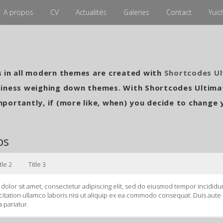
A propos
CV
Actualités
Galeries
Contact
Yuic
 in all modern themes are created with
Shortcodes U
iness weighing down themes. With Shortcodes Ultimat
portantly, if (more like, when) you decide to change 
bs
tle 2
Title 3
olor sit amet, consectetur adipiscing elit, sed do eiusmod tempor incididu
itation ullamco laboris nisi ut aliquip ex ea commodo consequat. Duis aute i
a pariatur.
olor sit amet, consectetur adipiscing elit, sed do eiusmod tempor incididu
olor sit amet, consectetur adipiscing elit, sed do eiusmod tempor incididu