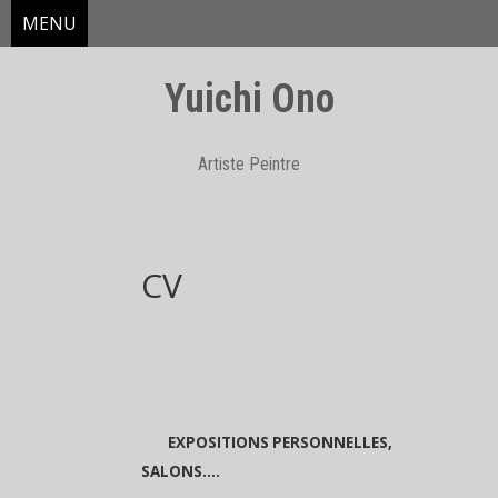
MENU
Yuichi Ono
Artiste Peintre
Skip
CV
to
content
EXPOSITIONS PERSONNELLES,
SALONS….