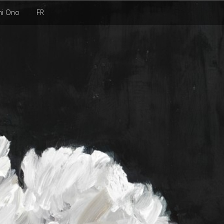
hi Ono
FR