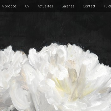
A propos
CV
Actualités
Galeries
Contact
Yuic