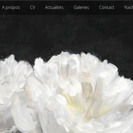
A propos
CV
Actualités
Galeries
Contact
Yuic