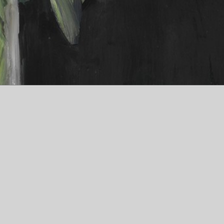
:T jpg 2