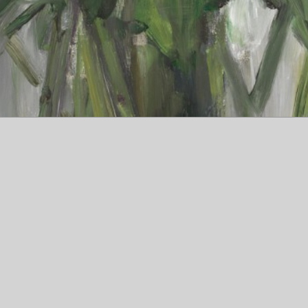
R FOND D’OR.146x114cm H