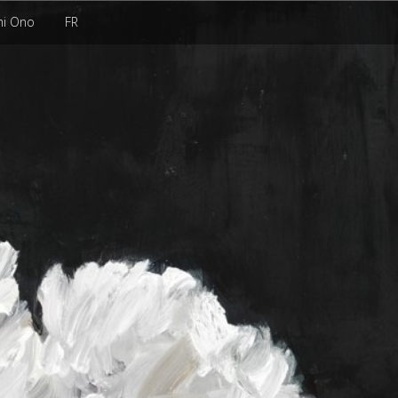
hi Ono
FR