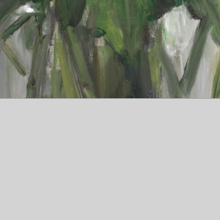
162x130cm H:T