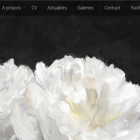
A propos
CV
Actualités
Galeries
Contact
Yuic