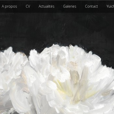
A propos
CV
Actualités
Galeries
Contact
Yuic