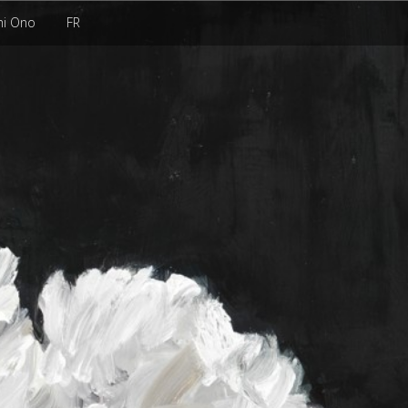
hi Ono
FR