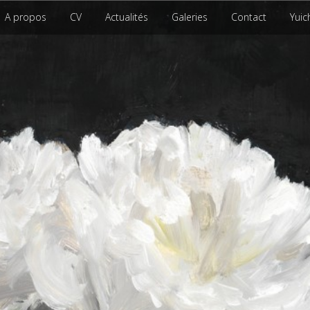
A propos
CV
Actualités
Galeries
Contact
Yuic