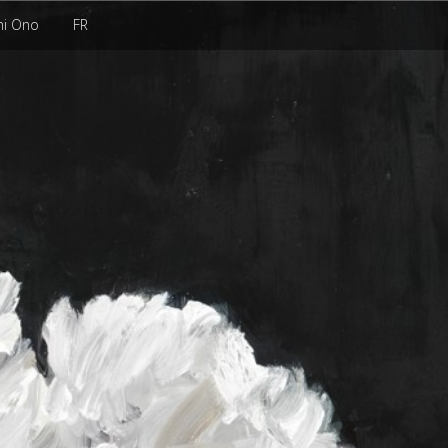
hi Ono
FR